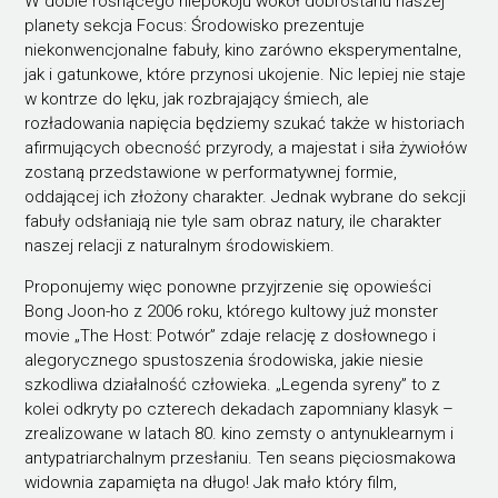
W dobie rosnącego niepokoju wokół dobrostanu naszej
planety sekcja Focus: Środowisko prezentuje
niekonwencjonalne fabuły, kino zarówno eksperymentalne,
jak i gatunkowe, które przynosi ukojenie. Nic lepiej nie staje
w kontrze do lęku, jak rozbrajający śmiech, ale
rozładowania napięcia będziemy szukać także w historiach
afirmujących obecność przyrody, a majestat i siła żywiołów
zostaną przedstawione w performatywnej formie,
oddającej ich złożony charakter. Jednak wybrane do sekcji
fabuły odsłaniają nie tyle sam obraz natury, ile charakter
naszej relacji z naturalnym środowiskiem.
Proponujemy więc ponowne przyjrzenie się opowieści
Bong Joon-ho z 2006 roku, którego kultowy już monster
movie „The Host: Potwór” zdaje relację z dosłownego i
alegorycznego spustoszenia środowiska, jakie niesie
szkodliwa działalność człowieka. „Legenda syreny” to z
kolei odkryty po czterech dekadach zapomniany klasyk –
zrealizowane w latach 80. kino zemsty o antynuklearnym i
antypatriarchalnym przesłaniu. Ten seans pięciosmakowa
widownia zapamięta na długo! Jak mało który film,