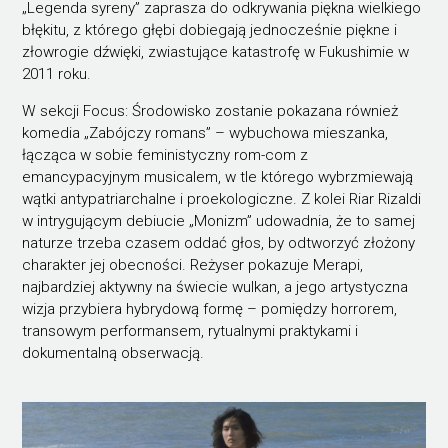
„Legenda syreny” zaprasza do odkrywania piękna wielkiego
błękitu, z którego głębi dobiegają jednocześnie piękne i
złowrogie dźwięki, zwiastujące katastrofę w Fukushimie w
2011 roku.
W sekcji Focus: Środowisko zostanie pokazana również
komedia „Zabójczy romans” – wybuchowa mieszanka,
łącząca w sobie feministyczny rom-com z
emancypacyjnym musicalem, w tle którego wybrzmiewają
wątki antypatriarchalne i proekologiczne. Z kolei Riar Rizaldi
w intrygującym debiucie „Monizm” udowadnia, że to samej
naturze trzeba czasem oddać głos, by odtworzyć złożony
charakter jej obecności. Reżyser pokazuje Merapi,
najbardziej aktywny na świecie wulkan, a jego artystyczna
wizja przybiera hybrydową formę – pomiędzy horrorem,
transowym performansem, rytualnymi praktykami i
dokumentalną obserwacją.