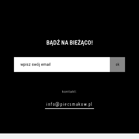
BĄDŹ NA BIEŻĄCO!
ok
kontakt:
info@piecsmakow.pl