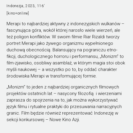
Indonezja, 2023, 116’
[kino+online]
Merapi to najbardziej aktywny z indonezyjskich wulkanów –
fascynująca góra, wokół której narosło wiele wierzeń, ale
też poligon konfliktów. W swoim filmie Riar Rizaldi tworzy
portret Merapi jako żywego organizmu wypełnionego
duchową obecnością. Balansujący na pograniczu etno-
fikcji, duchologicznego horroru i performansu, „Monizm” to
film-zjawisko, osobliwy asamblaż, w którym magia stoi obok
myśli naukowej – a wszystko po to, by oddać charakter
środowiska Merapi w transformującej formie.
„Monizm” to jeden z najbardziej organicznych filmowych
projektów ostatnich lat – nasycony filozofią i wierzeniami
zaprasza do spojrzenia na to, jak można wykorzystywać
język filmu i rytualne praktyki do przesuwania narracyjnych
granic. Film będzie również reprezentować Indonezję w
sekcji konkursowej – Nowe Kino Azji.