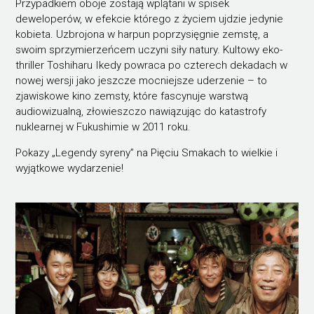
Przypadkiem oboje zostają wplątani w spisek
deweloperów, w efekcie którego z życiem ujdzie jedynie
kobieta. Uzbrojona w harpun poprzysięgnie zemstę, a
swoim sprzymierzeńcem uczyni siły natury. Kultowy eko-
thriller Toshiharu Ikedy powraca po czterech dekadach w
nowej wersji jako jeszcze mocniejsze uderzenie – to
zjawiskowe kino zemsty, które fascynuje warstwą
audiowizualną, złowieszczo nawiązując do katastrofy
nuklearnej w Fukushimie w 2011 roku.
Pokazy „Legendy syreny” na Pięciu Smakach to wielkie i
wyjątkowe wydarzenie!