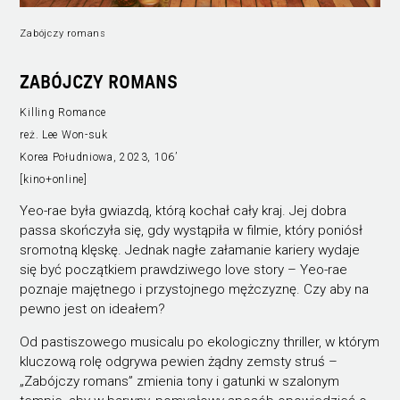
Zabójczy romans
ZABÓJCZY ROMANS
Killing Romance
reż. Lee Won-suk
Korea Południowa, 2023, 106’
[kino+online]
Yeo-rae była gwiazdą, którą kochał cały kraj. Jej dobra
passa skończyła się, gdy wystąpiła w filmie, który poniósł
sromotną klęskę. Jednak nagłe załamanie kariery wydaje
się być początkiem prawdziwego love story – Yeo-rae
poznaje majętnego i przystojnego mężczyznę. Czy aby na
pewno jest on ideałem?
Od pastiszowego musicalu po ekologiczny thriller, w którym
kluczową rolę odgrywa pewien żądny zemsty struś –
„Zabójczy romans” zmienia tony i gatunki w szalonym